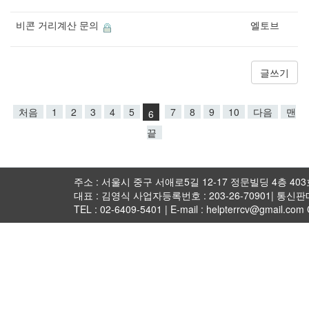
비콘 거리계산 문의
엘토브
글쓰기
처음
1
2
3
4
5
7
8
9
10
다음
맨
6
끝
주소 : 서울시 중구 서애로5길 12-17 정문빌딩 4층 403호 
대표 : 김영식 사업자등록번호 : 203-26-70901| 통신
TEL : 02-6409-5401 | E-mail : helpterrcv@gmail.com