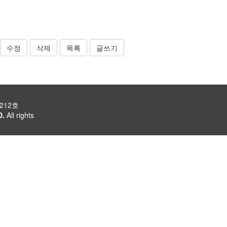
수정
삭제
목록
글쓰기
212호
D.
All rights